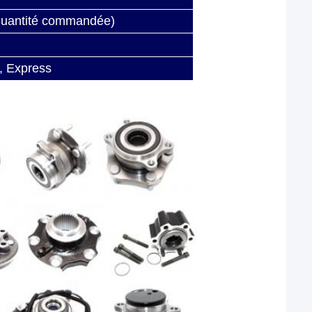
 quantité commandée)
C
, Express