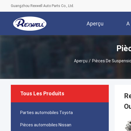
Guangzhou Rexwell Auto Parts Co., Ltd.
Aperçu
A
Piè
Aperçu
/
Pièces De Suspensi
Tous Les Produits
Re
O
Parties automobiles Toyota
Pièces automobiles Nissan