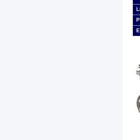
L
P
E