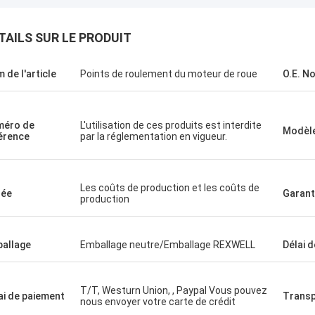
TAILS SUR LE PRODUIT
 de l'article
Points de roulement du moteur de roue
O.E. No
méro de
L'utilisation de ces produits est interdite
Modèl
érence
par la réglementation en vigueur.
Les coûts de production et les coûts de
née
Garant
production
allage
Emballage neutre/Emballage REXWELL
Délai d
T/T, Westurn Union, , Paypal Vous pouvez
ai de paiement
Transp
nous envoyer votre carte de crédit