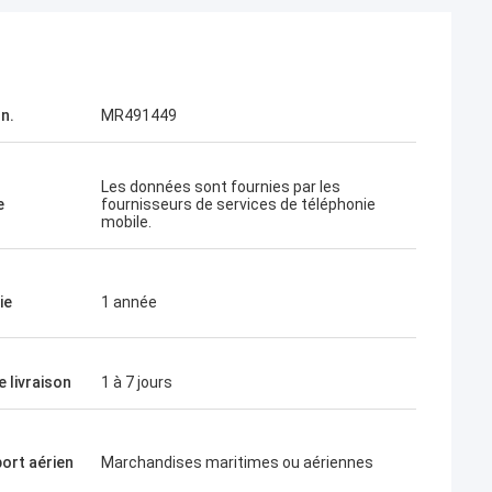
n.
MR491449
Les données sont fournies par les
e
fournisseurs de services de téléphonie
mobile.
ie
1 année
e livraison
1 à 7 jours
ort aérien
Marchandises maritimes ou aériennes