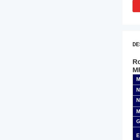
DE
Ro
M
M
N
N
M
G
E