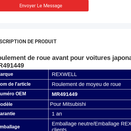
Envoyer Le Message
SCRIPTION DE PRODUIT
ulement de roue avant pour voitures japon
R491449
REXWELL
arque
Roulement de moyeu de roue
om de l'article
uméro OEM
MR491449
Pour Mitsubishi
odèle
1 an
arantie
Emballage neutre/Emballage REX
mballage
clients