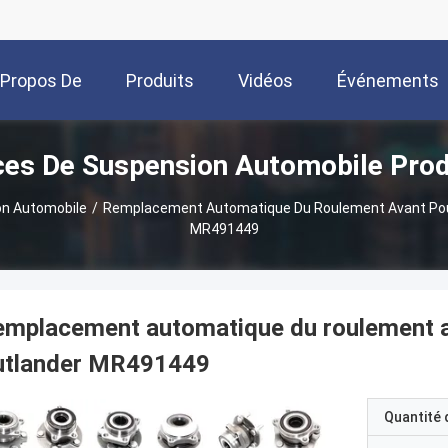
 Propos De
Produits
Vidéos
Événements
ces De Suspension Automobile Prod
Nous
on Automobile
/
Remplacement Automatique Du Roulement Avant Pour
MR491449
mplacement automatique du roulement a
utlander MR491449
Quantité